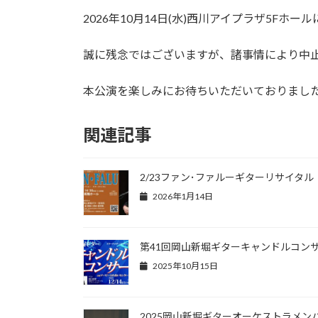
更
2026年10月14日(水)西川アイプラザ5
新
日
時
誠に残念ではございますが、諸事情により中
:
本公演を楽しみにお待ちいただいておりまし
関連記事
2/23ファン･ファルーギターリサイタル
2026年1月14日
第41回岡山新堀ギターキャンドルコン
2025年10月15日
2025岡山新堀ギターオーケストラメン