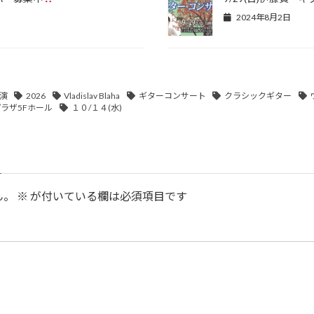
2024年8月2日
開演
2026
Vladislav Blaha
ギターコンサート
クラシックギター
ラザ5Fホール
１０/１４(水)
ん。
※
が付いている欄は必須項目です