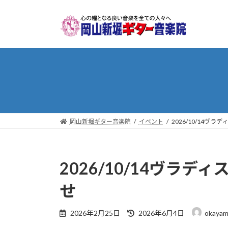
コ
ナ
ン
ビ
テ
ゲ
ン
ー
ツ
シ
へ
ョ
ス
ン
キ
に
ッ
移
プ
動
岡山新堀ギター音楽院
イベント
2026/10/14
2026/10/14ヴ
せ
最
2026年2月25日
2026年6月4日
okayama
終